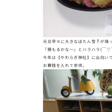
元旦早々に大きなぼたん雪
が降
「積もるかな～」とハラハラ(￣▽￣
今年は【やわらぎ神社】に出向い
お賽銭を入れて参拝。