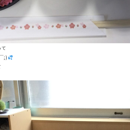
って
;)
て